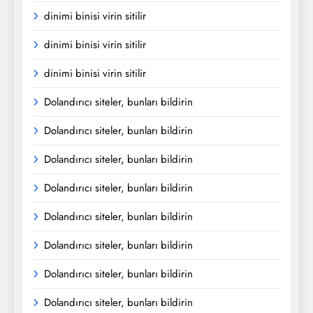
dinimi binisi virin sitilir
dinimi binisi virin sitilir
dinimi binisi virin sitilir
Dolandırıcı siteler, bunları bildirin
Dolandırıcı siteler, bunları bildirin
Dolandırıcı siteler, bunları bildirin
Dolandırıcı siteler, bunları bildirin
Dolandırıcı siteler, bunları bildirin
Dolandırıcı siteler, bunları bildirin
Dolandırıcı siteler, bunları bildirin
Dolandırıcı siteler, bunları bildirin