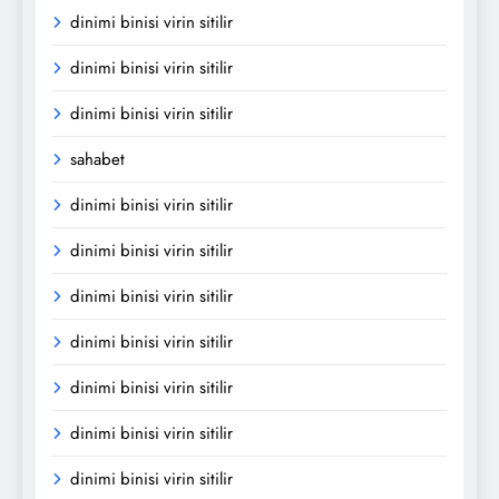
dinimi binisi virin sitilir
dinimi binisi virin sitilir
dinimi binisi virin sitilir
sahabet
dinimi binisi virin sitilir
dinimi binisi virin sitilir
dinimi binisi virin sitilir
dinimi binisi virin sitilir
dinimi binisi virin sitilir
dinimi binisi virin sitilir
dinimi binisi virin sitilir