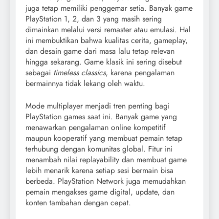
juga tetap memiliki penggemar setia. Banyak game
PlayStation 1, 2, dan 3 yang masih sering
dimainkan melalui versi remaster atau emulasi. Hal
ini membuktikan bahwa kualitas cerita, gameplay,
dan desain game dari masa lalu tetap relevan
hingga sekarang. Game klasik ini sering disebut
sebagai
timeless classics
, karena pengalaman
bermainnya tidak lekang oleh waktu.
Mode multiplayer menjadi tren penting bagi
PlayStation games saat ini. Banyak game yang
menawarkan pengalaman online kompetitif
maupun kooperatif yang membuat pemain tetap
terhubung dengan komunitas global. Fitur ini
menambah nilai replayability dan membuat game
lebih menarik karena setiap sesi bermain bisa
berbeda. PlayStation Network juga memudahkan
pemain mengakses game digital, update, dan
konten tambahan dengan cepat.