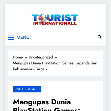
Skip
to
content
touristinternationall
MENU
Home
Uncategorized
Mengupas Dunia PlayStation Games: Legenda dan
Rekomendasi Terbaik
UNCATEGORIZED
Mengupas Dunia
PlayStation Games: