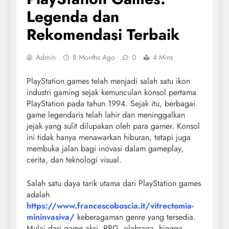
Legenda dan
Rekomendasi Terbaik
Admin
8 Months Ago
0
4 Mins
PlayStation games telah menjadi salah satu ikon
industri gaming sejak kemunculan konsol pertama
PlayStation pada tahun 1994. Sejak itu, berbagai
game legendaris telah lahir dan meninggalkan
jejak yang sulit dilupakan oleh para gamer. Konsol
ini tidak hanya menawarkan hiburan, tetapi juga
membuka jalan bagi inovasi dalam gameplay,
cerita, dan teknologi visual.
Salah satu daya tarik utama dari PlayStation games
adalah
https://www.francescoboscia.it/vitrectomia-
mininvasiva/
keberagaman genre yang tersedia.
Mulai dari game aksi, RPG, olahraga, hingga