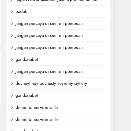
badak
Jangan percaya di sini, ini penipuan
Jangan percaya di sini, ini penipuan
Jangan percaya di sini, ini penipuan
gandariabet
Jangan percaya di sini, ini penipuan
deyneytmey boynusty veyretny siytlery
gandariabet
dinimi binisi virin sitilir
dinimi binisi virin sitilir