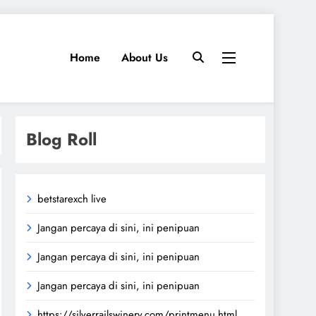
Home
About Us
Blog Roll
betstarexch live
Jangan percaya di sini, ini penipuan
Jangan percaya di sini, ini penipuan
Jangan percaya di sini, ini penipuan
https://silverrailswinery.com/printmenu.html