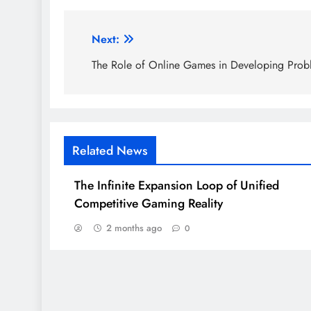
Post
Next:
navigation
The Role of Online Games in Developing Proble
Related News
The Infinite Expansion Loop of Unified
Competitive Gaming Reality
2 months ago
0