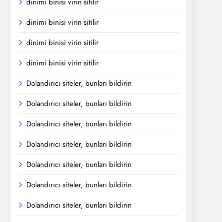
dinimi binisi virin sitilir
dinimi binisi virin sitilir
dinimi binisi virin sitilir
dinimi binisi virin sitilir
Dolandırıcı siteler, bunları bildirin
Dolandırıcı siteler, bunları bildirin
Dolandırıcı siteler, bunları bildirin
Dolandırıcı siteler, bunları bildirin
Dolandırıcı siteler, bunları bildirin
Dolandırıcı siteler, bunları bildirin
Dolandırıcı siteler, bunları bildirin